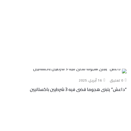
0 تعليق
16 أبريل، 2025
“داعش” يتبنى هجوما قضى فيه 3 شرطيين باكستانيين