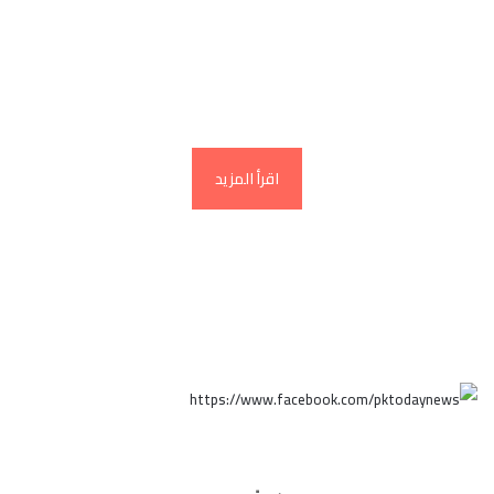
الهند وباكستان، وحيث أن الغالبية العظمى من
سكانها مسلمين، أراد الشعب الكشميري المسلم أن
يصبح ولاية تابعة لباكستان فيستقل عن الهند…
اقرأ المزيد