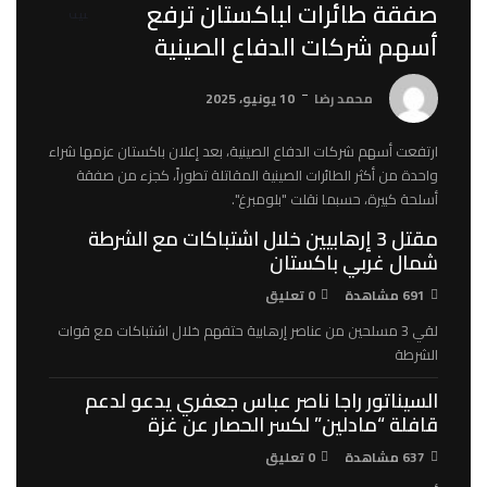
صفقة طائرات لباكستان ترفع
10 يونيو، 2025
أسهم شركات الدفاع الصينية
قائد الجيش الباكستاني: لن نسمح لأحد بعرقلة السلام والتنمية
محمد رضا
10 يونيو، 2025
16 أبريل، 2025
رئيس مجلس الفكر الإسلامي يحث الدول الإسلامية للوقوف ضد العدوان
ارتفعت أسهم شركات الدفاع الصينية، بعد إعلان باكستان عزمها شراء
الإسرائيلي على غزة
واحدة من أكثر الطائرات الصينية المقاتلة تطوراً، كجزء من صفقة
16 أبريل، 2025
أسلحة كبيرة، حسبما نقلت "بلومبرغ".
مقتل 3 إرهابيين خلال اشتباكات مع الشرطة
شمال غربي باكستان
691 مشاهدة
0 تعليق
لقي 3 مسلحين من عناصر إرهابية حتفهم خلال اشتباكات مع قوات
الشرطة
السيناتور راجا ناصر عباس جعفري يدعو لدعم
قافلة “مادلين” لكسر الحصار عن غزة
637 مشاهدة
0 تعليق