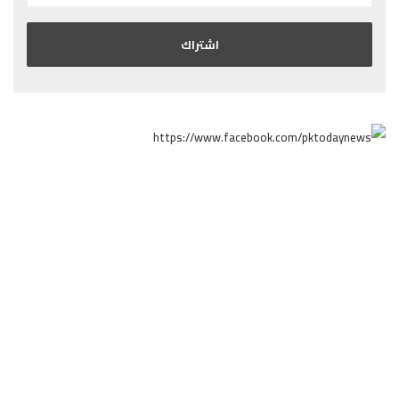
كشمير القضية
كشمير ولاية ساحرة الجمال، غنية بالخيرات، عدد
سكانها 12مليون شخص. وتقع في المنطقة ما بين