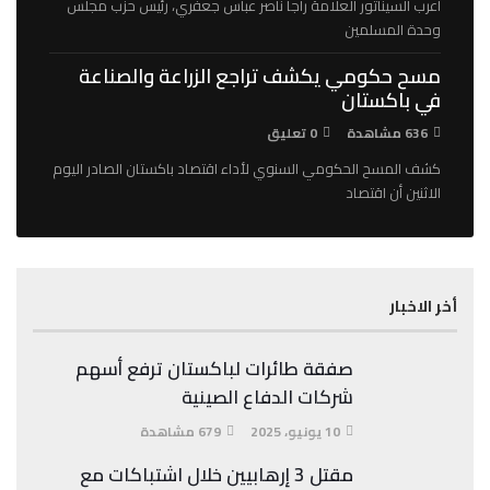
أعرب السيناتور العلامة راجا ناصر عباس جعفري، رئيس حزب مجلس
وحدة المسلمين
مسح حكومي يكشف تراجع الزراعة والصناعة
في باكستان
636 مشاهدة
0 تعليق
كشف المسح الحكومي السنوي لأداء اقتصاد باكستان الصادر اليوم
الاثنين أن اقتصاد
أخر الاخبار
صفقة طائرات لباكستان ترفع أسهم
شركات الدفاع الصينية
10 يونيو، 2025
679 مشاهدة
مقتل 3 إرهابيين خلال اشتباكات مع